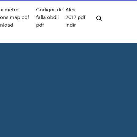
ai metro
Codigos de
Ales
ions map pdf
falla obdii
2017 pdf
nload
pdf
indir